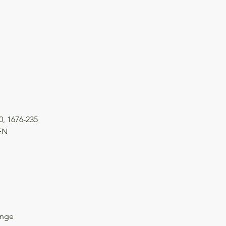
 1676-235
EN
ange