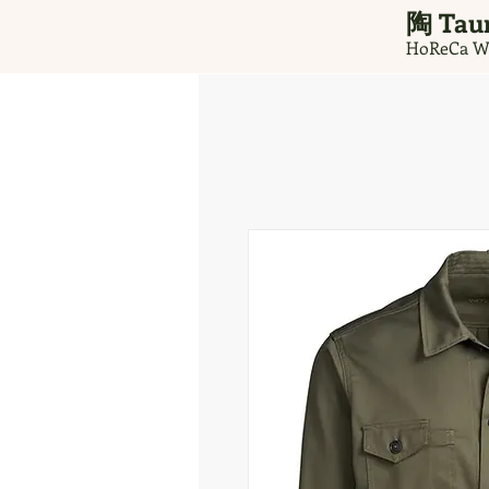
Taur
​ 陶
HoReCa W