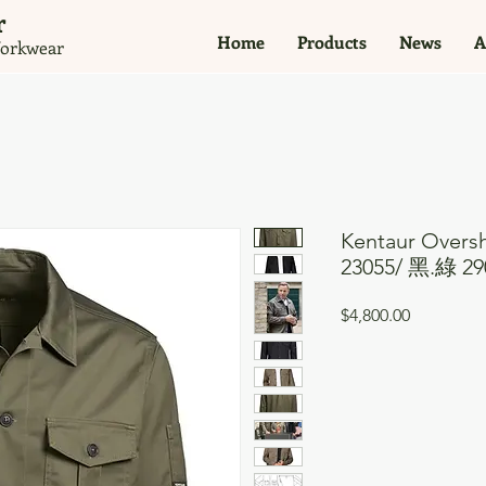
​
Home
Products
News
A
orkwear
Kentaur Ove
23055/ 黑.綠 
價
$4,800.00
格