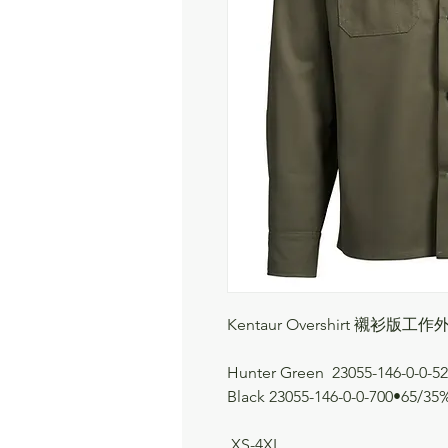
Kentaur Overshirt 襯衫版工作
Hunter Green 23055-146-0-0-5
Black 23055-146-0-0-700•65/3
XS-4XL