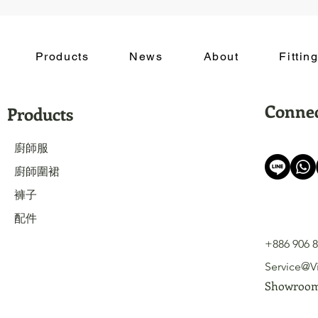
Products
News
About
Fitti
Conne
Products
廚師服
廚師
圍裙
褲子
配件
+886 906 8
Service@V
​Showr