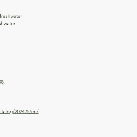
 freshwater
eshwater
乾
katalog/202425/en/