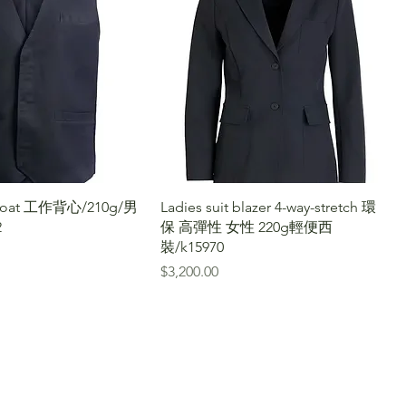
tcoat 工作背心/210g/男
Ladies suit blazer 4-way-stretch 環
2
保 高彈性 女性 220g輕便西
裝/k15970
價格
$3,200.00