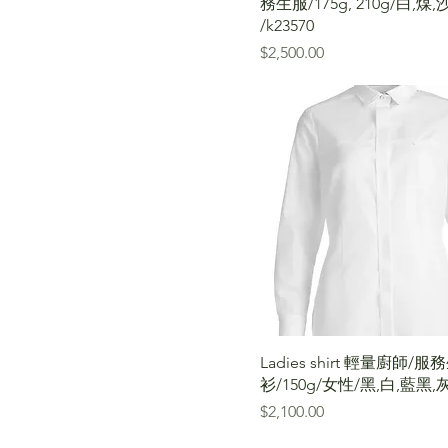
務生服/175g, 210g/白,煤,
/k23570
價格
$2,500.00
Ladies shirt 輕量廚師/
衫/150g/女性/黑,白,藍黑,灰 
價格
$2,100.00