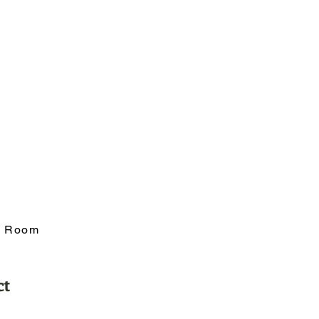
ng Room
ct