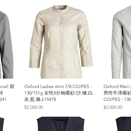
ocell 廚
Oxford Ladies shirt 7/8 CO/PES -
Oxford Men's
師
130/151g 女性8分袖襯衫/沙,橄,白,
男性牛津襯衫/
241
灰,藍,條,k15478
CO/PES - 130
價格
價格
$2,000.00
$2,000.00