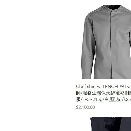
Chef shirt w. TENCEL™ Ly
師/服務生環保天絲襯衫廚
服/195~215g/白,藍,灰 /k25
價格
$2,100.00