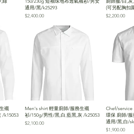
沙,綠
150/230g 短袖珠地布透氣襯衫/男女
廚師服/白,灰,
通用/黑/k25293
(可另配胸扣圍
價格
價格
$2,400.00
$2,200.00
服務生襯
Men's shirt 輕量廚師/服務生襯
Chef/service 
/k15053
衫/150g/男性/黑,白,藍黑,灰 /k25053
環保 廚師/
通用/黑,白/sk
價格
$2,100.00
價格
$1,900.00