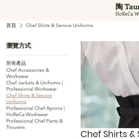
Taur
​ 陶
HoReCa W
首頁
Chef Shirts & Service Uniforms
瀏覽方式
所有產品
Chef Accessories &
Workwear
Chef Jackets & Uniforms |
Professional Workwear
Chef Shirts & Service
Uniforms
Professional Chef Aprons |
HoReCa Workwear
Professional Chef Pants &
Trousers
Chef Shirts &