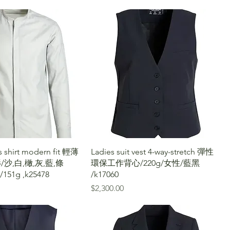
 shirt modern fit 輕薄
Ladies suit vest 4-way-stretch 彈性
沙,白,橄,灰,藍,條
環保工作背心/220g/女性/藍黑
/151g ,k25478
/k17060
價格
$2,300.00